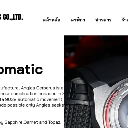
CO.,LTD.
หน้าหลัก
นาฬิกา
ข่าวสาร
ร้
omatic
ufacture, Angles Cerberus is a
 hour complication encased in 316L
yota 9039 automatic movement, The
ade possible only Angles seeks to
by,Sapphire,Garnet and Topaz.