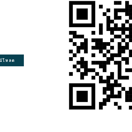
น์โหลด