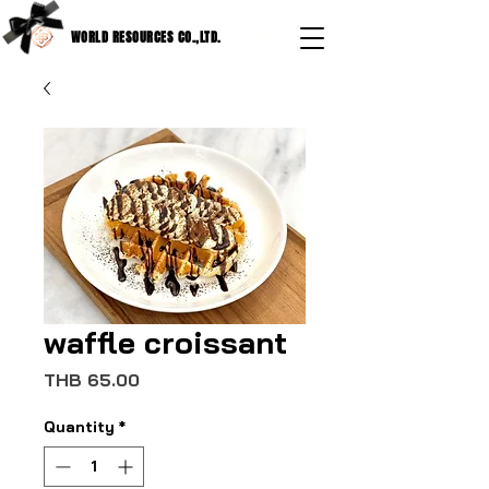
WORLD RESOURCES CO.,LTD.
waffle croissant
Price
THB 65.00
Quantity
*