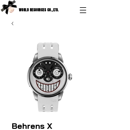
WORLD RESOURCES CO.,LTD.
Behrens X