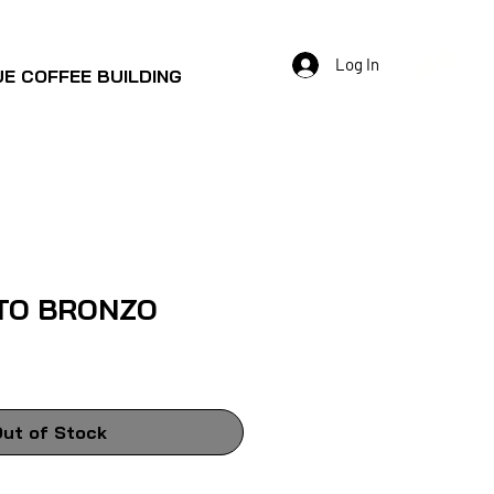
Log In
E COFFEE BUILDING
TO BRONZO
ut of Stock