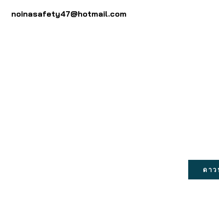
noinasafety47@hotmail.com
ดาว