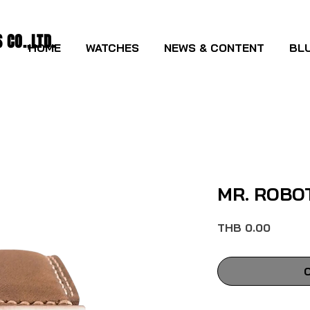
CO.,LTD.
HOME
WATCHES
NEWS & CONTENT
BLU
MR. ROBO
Price
THB 0.00
O