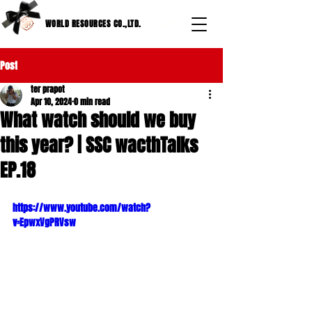
WORLD RESOURCES CO.,LTD.
Post
ter prapot
Apr 10, 2024
0 min read
What watch should we buy
this year? | SSC wacthTalks
EP.18
https://www.youtube.com/watch?
v=EpwxVgPRVsw