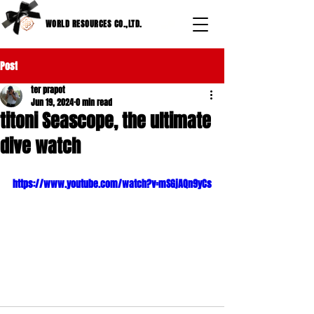
WORLD RESOURCES CO.,LTD.
Post
ter prapot
Jun 19, 2024
0 min read
titoni Seascope, the ultimate
dive watch
https://www.youtube.com/watch?v=mSGjAQn9yCs