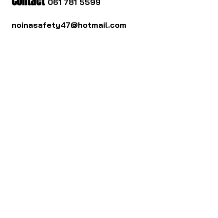
Contact
061 781 5599
noinasafety47@hotmail.com
ดาวน์โหลด