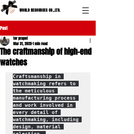
WORLD RESOURCES CO.,LTD.
Post
ter prapot
Mar 31, 2025
1 min read
The craftmanship of high-end
watches
Craftsmanship in 
watchmaking refers to 
the meticulous 
manufacturing process 
and work involved in 
every detail of 
watchmaking, including 
design, material 
selection, 