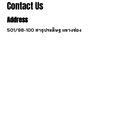
Contact Us
Address
501/98-100 สาธุประดิษฐ แขวงช่อง
นนทรี เขตยานนาวา, Bangkok,
Thailand, Bangkok
Contact
061 781 5599
noinasafety47@hotmail.com