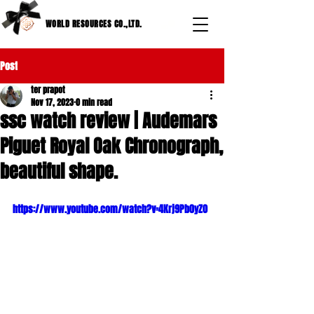
WORLD RESOURCES CO.,LTD.
Post
ter prapot
Nov 17, 2023
0 min read
ssc watch review | Audemars
Piguet Royal Oak Chronograph,
beautiful shape.
https://www.youtube.com/watch?v=4Krj9Pb0yZ0