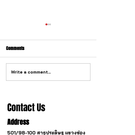
Comments
Write a comment...
The watch industry is about
Buying a gold watc
to change.
you survive.
Contact Us
Address
501/98-100 สาธุประดิษฐ แขวงช่อง