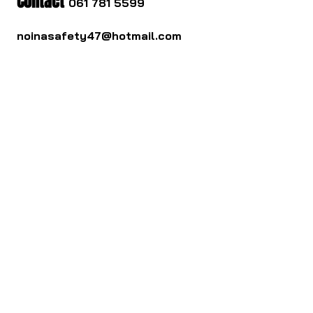
Contact
061 781 5599
noinasafety47@hotmail.com
ดาวน์โหลด