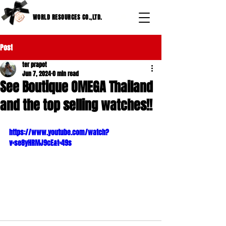
WORLD RESOURCES CO.,LTD.
Post
ter prapot
Jun 7, 2024
0 min read
See Boutique OMEGA Thailand
and the top selling watches!!
https://www.youtube.com/watch?
v=se8yHRMJ9cE&t=49s