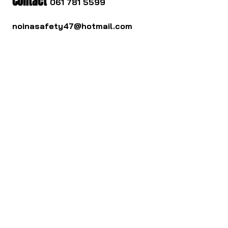
Contact
061 781 5599
noinasafety47@hotmail.com
ดาวน์โหลด