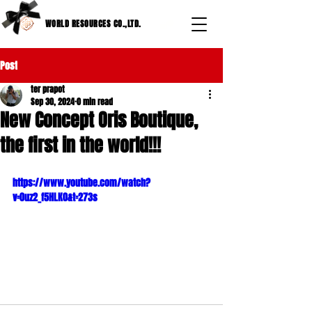
WORLD RESOURCES CO.,LTD.
Post
ter prapot
Sep 30, 2024
0 min read
New Concept Oris Boutique,
the first in the world!!!
https://www.youtube.com/watch?
v=0uz2_f5HLK0&t=273s