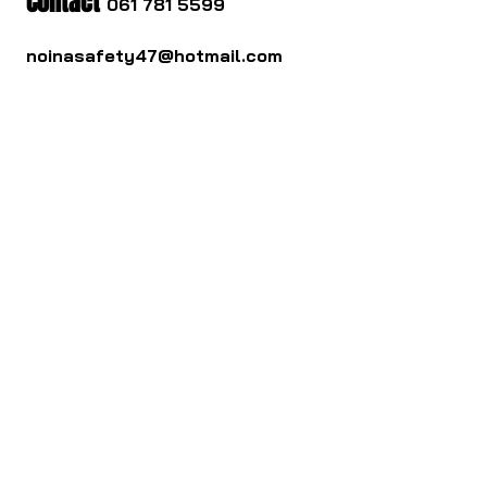
Contact
061 781 5599
noinasafety47@hotmail.com
ดาวน์โหลด