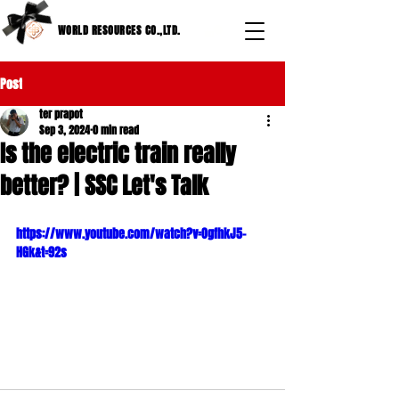
WORLD RESOURCES CO.,LTD.
Post
ter prapot
Sep 3, 2024
0 min read
Is the electric train really
better? | SSC Let's Talk
https://www.youtube.com/watch?v=OgfhkJ5-
HGk&t=92s