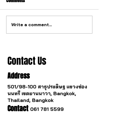
Comments
Write a comment...
The watch industry is about
Buying a gold watc
to change.
you survive.
Contact Us
Address
501/98-100 สาธุประดิษฐ แขวงช่อง
นนทรี เขตยานนาวา, Bangkok,
Thailand, Bangkok
Contact
061 781 5599
noinasafety47@hotmail.com