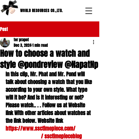
WORLD RESOURCES CO.,LTD.
Post
ter prapot
Dec 3, 2024
1 min read
How to choose a watch and
style @pondreview @NapatNp
In this clip, Mr. Phat and Mr. Pond will 
talk about choosing a watch that you like 
according to your own style. What type 
will it be? And is it interesting or not? 
Please watch.. . . Follow us at Website 
link With other articles about watches at 
the link below. Website link
https://www.ssctimepiece.com/
Facebook page 
  / ssctimepieceblog  