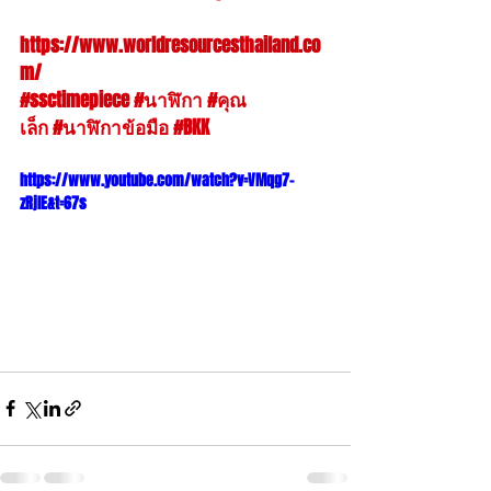
ฝากเว็บไชต์ 
https://www.worldresourcesthailand.co
m/
 ด้วยคร้าบบ มาชมนาฬิกากันได้ 
#ssctimepiece
#นาฬิกา
#คุณ
เล็ก
#นาฬิกาข้อมือ
#BKK
 Independent 
watch gang
https://www.youtube.com/watch?v=VMqg7-
zRjIE&t=67s