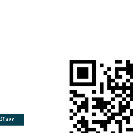
น์โหลด