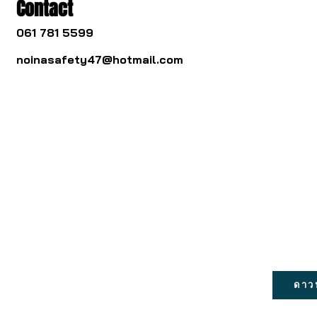
Contact
061 781 5599
noinasafety47@hotmail.com
ดาว