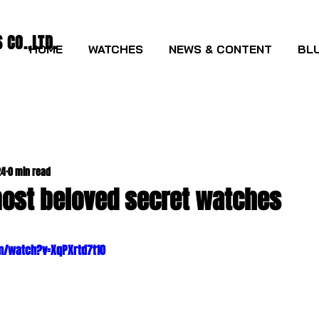
CO.,LTD.
HOME
WATCHES
NEWS & CONTENT
BLU
24
0 min read
 most beloved secret watches
m/watch?v=XqPXrtd7t10