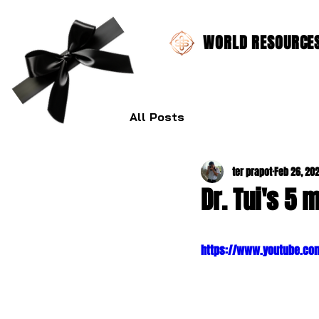
WORLD RESOURCES 
All Posts
ter prapot
Feb 26, 20
Dr. Tui's 5
https://www.youtube.co