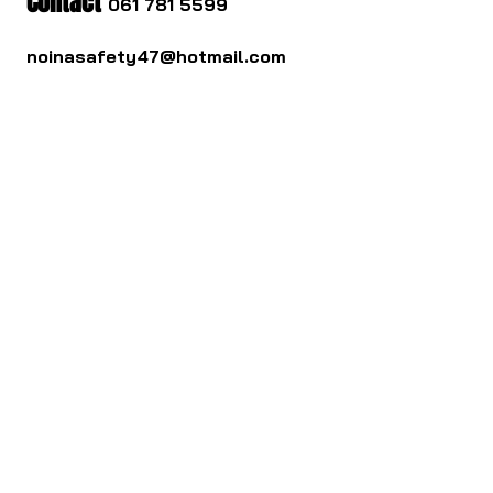
Contact
061 781 5599
noinasafety47@hotmail.com
ดาวน์โหลด