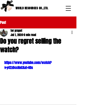
WORLD RESOURCES CO.,LTD.
Post
ter prapot
Jul 1, 2024
0 min read
Do you regret selling the
watch?
https://www.youtube.com/watch?
v=y42zOccHnCA&t=40s