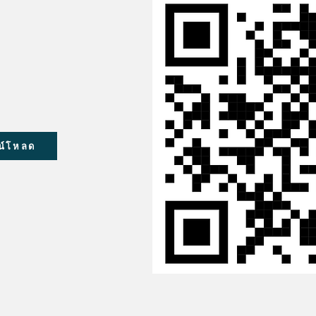
น์โหลด