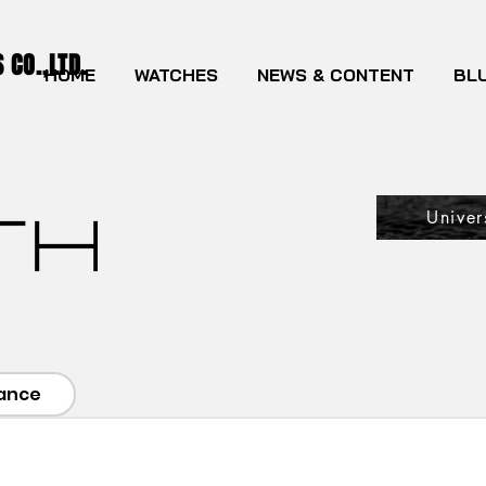
CO.,LTD.
HOME
WATCHES
NEWS & CONTENT
BLU
Univer
rance