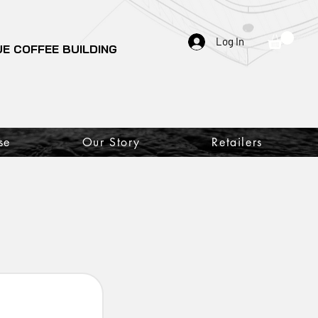
Log In
E COFFEE BUILDING
se
Our Story
Retailers