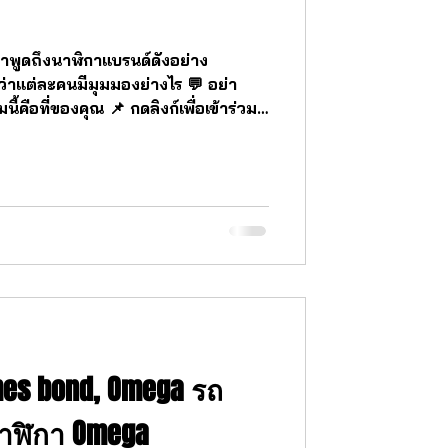
ะมาพูดถึงนาฬิกาแบรนด์ดังอย่าง
ต่ละคนมีมุมมองย่างไร 💬 อย่า
้คือที่ของคุณ 📌 กดลิงก์เพื่อเข้าร่วม
com/groups/993067662882195/?
ติดตามเราได้ที่ ลิงค์เว็บไซต์ กับ
ี่ลิงค์ด้านล่าง Facebook page
m/ssctimepieceblog เว็บไชต์
rcesthailand.com/
นาฬิกา #lu
mes bond, Omega รถ
นาฬิกา Omega