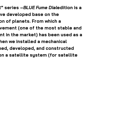
 series –
BLUE Fume Dial
edition is a
ave developed base on the
ion of planets. From which a
vement (one of the most stable and
t in the market) has been used as a
hen we installed a mechanical
ned, developed, and constructed
 a satellite system (for satellite