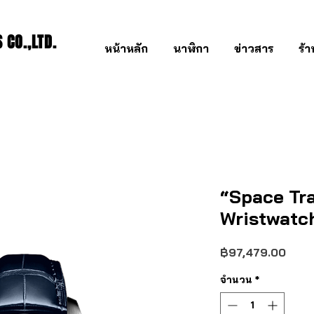
CO.,LTD.
หน้าหลัก
นาฬิกา
ข่าวสาร
ร้
“Space Tr
Wristwatch
ราคา
฿97,479.00
จำนวน
*