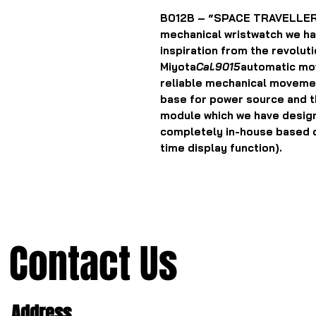
B012B – “SPACE TRAVELLER”
mechanical wristwatch we h
inspiration from the revolut
Miyota
Cal.9015
automatic mo
reliable mechanical movemen
base for power source and t
module which we have desig
completely in-house based on
time display function).
Contact Us
Address