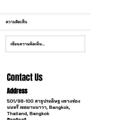
ความคิดเห็น
เขียนความคิดเห็น…
สุดยอด กลไก tourbillon จาก
วงการนาฬกากำล
จีน
เปลี่ยนไป
Contact Us
Address
501/98-100 สาธุประดิษฐ แขวงช่อง
นนทรี เขตยานนาวา, Bangkok,
Thailand, Bangkok
Contact
061 781 5599