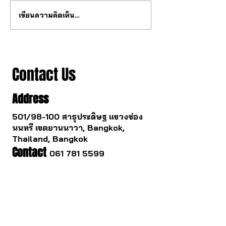
เขียนความคิดเห็น…
สุดยอด กลไก tourbillon จาก
วงการนาฬกากำล
จีน
เปลี่ยนไป
Contact Us
Address
501/98-100 สาธุประดิษฐ แขวงช่อง
นนทรี เขตยานนาวา, Bangkok,
Thailand, Bangkok
Contact
061 781 5599
noinasafety47@hotmail.com