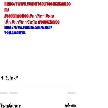
https://www.worldresourcesthailand.co
m/
 ด้วยคร้าบบ มาชมนาฬิกากันได้ 
#ssctimepiece
#นาฬิกา
#คุณ
เล็ก
#นาฬิกาข้อมือ
#venezianico
https://www.youtube.com/watch?
v=OqLgac5Dyws
โพสต์ล่าสุด
ดูทั้งหมด