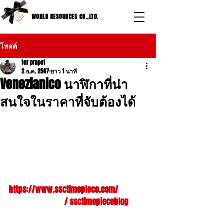
WORLD RESOURCES CO.,LTD.
โพสต์
ter prapot
2 ธ.ค. 2567
ยาว 1 นาที
Venezianico นาฬิกาที่น่า
สนใจในราคาที่จับต้องได้
คลิปนี้คุณเล็กและคุณปอนด์ มาพูดถึง 
แบรนด์ Venezianico ที่คุณปอนด์รีวิว 
เป็นตัวแทนจำหน่าย นาฬิกาที่ราคาเข้า
ถึงได้และสวยงาม . . ติดตามเราได้ที่ 
ลิงค์เว็บไซต์ กับบทความเรื่องนาฬิกา
อื่นๆได้ที่ลิงค์ด้านล่าง ลิงค์เว็บไชต์ 
https://www.ssctimepiece.com/
Facebook page 
  / ssctimepieceblog  
ฝากเว็บไชต์ 