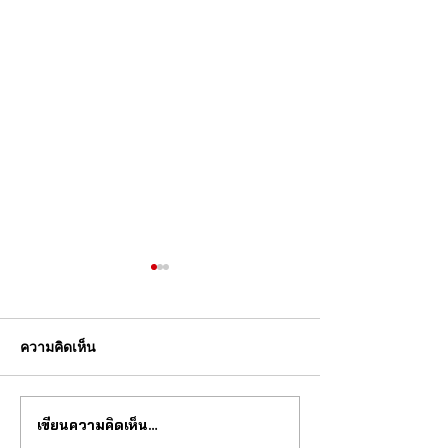
ความคิดเห็น
เขียนความคิดเห็น…
วงการนาฬกากำลังจะ
ซื้อนาฬิกาทองคำแ