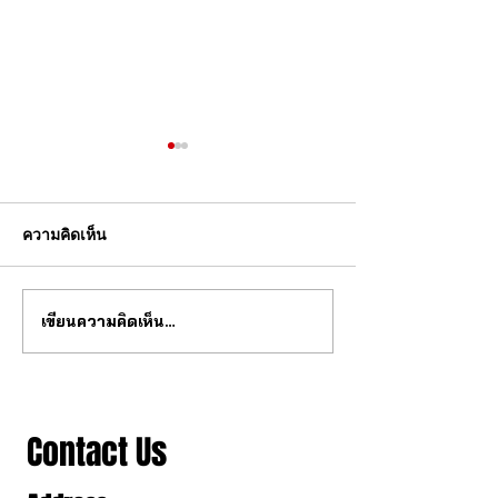
ความคิดเห็น
เขียนความคิดเห็น…
สุดยอด กลไก tourbillon จาก
วงการนาฬกากำล
จีน
เปลี่ยนไป
Contact Us