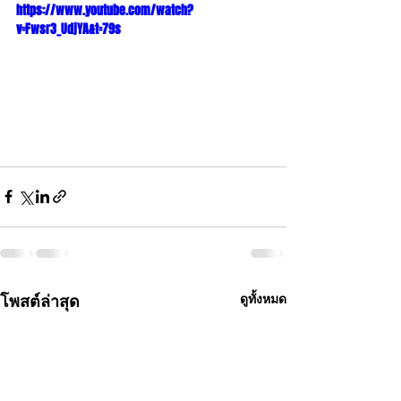
https://www.youtube.com/watch?
v=Fwsr3_UdjYA&t=79s
โพสต์ล่าสุด
ดูทั้งหมด