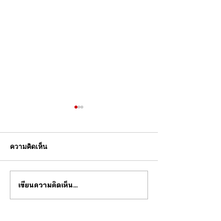
ความคิดเห็น
เขียนความคิดเห็น…
วงการนาฬกากำลังจะ
ซื้อนาฬิกาทองคำแ
เปลี่ยนไป
รอด