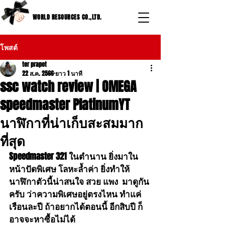
WORLD RESOURCES CO.,LTD.
โพสต์
ter prapot
22 ส.ค. 2566
ยาว 1 นาที
ssc watch review | OMEGA
speedmaster PlatinumYT
นาฬิกาที่น่าเก็บสะสมมาก
ที่สุด
Speedmaster 321 ในตำนาน ยิ่งมาใน
หน้าปัดพิเศษ โลหะล้ำค่า ยิ่งทำให้
นาฬิกาตัวนี้น่าสนใจ สวย แพง  มาดูกัน
ครับ ว่าความพิเศษอยู่ตรงไหน ทำแค่
เรือนละปี ถ้าอยากได้ตอนนี้ อีกสิบปี ก็
อาจจะหาซื้อไม่ได้