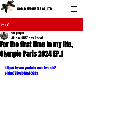
WORLD RESOURCES CO.,LTD.
โพสต์
ter prapot
30 ก.ค. 2567
ยาว 0 นาที
For the first time in my life,
Olympic Paris 2024 EP.1
https://www.youtube.com/watch?
v=khoO7HvabO8&t=392s