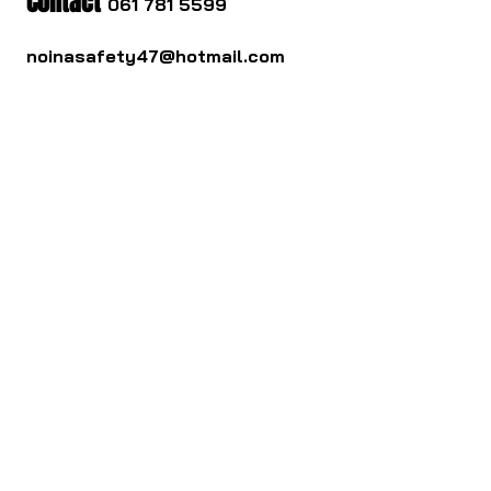
Contact
061 781 5599
noinasafety47@hotmail.com
ดาวน์โหลด