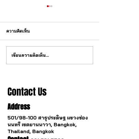
ความคิดเห็น
เขียนความคิดเห็น…
สุดยอด กลไก tourbillon จาก
วงการนาฬกากำล
จีน
เปลี่ยนไป
Contact Us
Address
501/98-100 สาธุประดิษฐ แขวงช่อง
นนทรี เขตยานนาวา, Bangkok,
Thailand, Bangkok