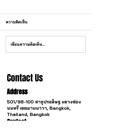
ความคิดเห็น
เขียนความคิดเห็น…
สุดยอด กลไก tourbillon จาก
วงการนาฬกากำล
จีน
เปลี่ยนไป
Contact Us
Address
501/98-100 สาธุประดิษฐ แขวงช่อง
นนทรี เขตยานนาวา, Bangkok,
Thailand, Bangkok
Contact
061 781 5599