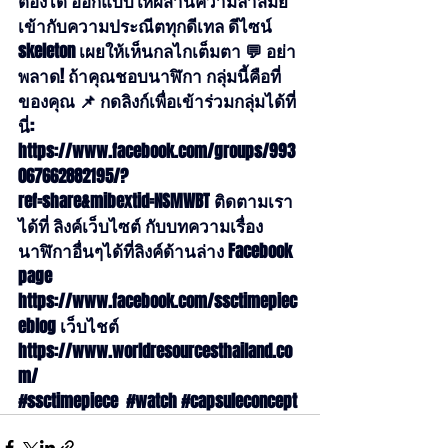
ต้องได้ ออกแบบให้ผสานความล้ำสมัย
เข้ากับความประณีตทุกดีเทล ดีไซน์ 
skeleton เผยให้เห็นกลไกเต็มตา 💬 อย่า
พลาด! ถ้าคุณชอบนาฬิกา กลุ่มนี้คือที่
ของคุณ 📌 กดลิงก์เพื่อเข้าร่วมกลุ่มได้ที่
นี่: 
https://www.facebook.com/groups/993
067662882195/?
ref=share&mibextid=NSMWBT
 ติดตามเรา
ได้ที่ ลิงค์เว็บไซต์ กับบทความเรื่อง
นาฬิกาอื่นๆได้ที่ลิงค์ด้านล่าง Facebook 
page 
https://www.facebook.com/ssctimepiec
eblog
 เว็บไชต์ 
https://www.worldresourcesthailand.co
m/
#ssctimepiece
#watch
#capsuleconcept