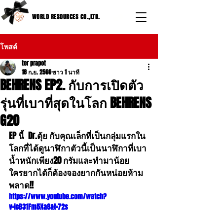
WORLD RESOURCES CO.,LTD.
โพสต์
ter prapot
18 ก.ย. 2566
ยาว 1 นาที
BEHRENS EP2. กับการเปิดตัว
รุ่นที่เบาที่สุดในโลก BEHRENS
G20
EP นี้  Dr.ตุ้ย กับคุณเล็กที่เป็นกลุ่มแรกใน
โลกที่ได้ดูนาฬิกาตัวนี้เป็นนาฬิกาที่เบา
น้ำหนักเพียง20 กรัมและทำมาน้อย    
ใครยากได้ก็ต้องจองยากกันหน่อยห้าม
พลาด!!
https://www.youtube.com/watch?
v=lcB31Fm5Xa8&t=72s