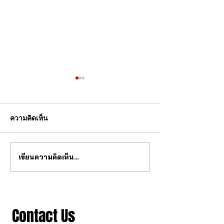
ความคิดเห็น
เขียนความคิดเห็น…
สุดยอด กลไก tourbillon จาก
วงการนาฬกากำล
จีน
เปลี่ยนไป
Contact Us