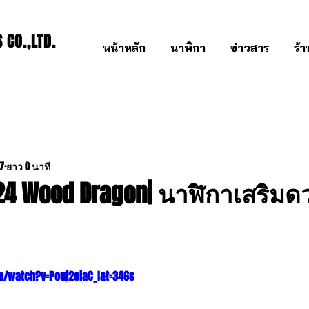
CO.,LTD.
หน้าหลัก
นาฬิกา
ข่าวสาร
ร้
67
ยาว 0 นาที
24 Wood Dragon| นาฬิกาเสริม
m/watch?v=Pouj2eiaC_I&t=346s