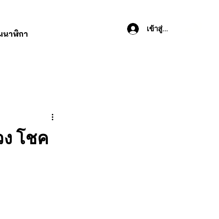
เข้าสู่ระบบ
านนาฬิกา
ดวง โชค