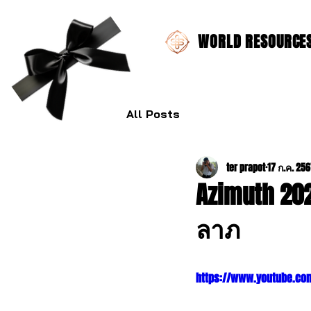
WORLD RESOURCES 
All Posts
ter prapot
17 ก.ค. 25
Azimuth 20
ลาภ
https://www.youtube.co