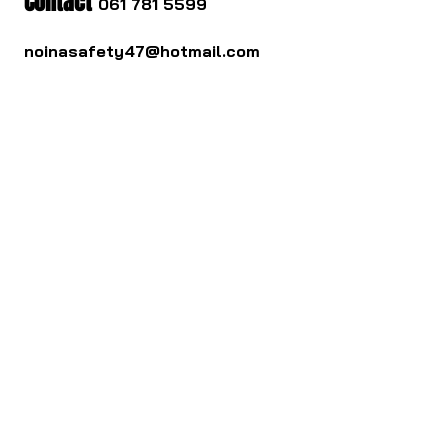
Contact
061 781 5599
noinasafety47@hotmail.com
ดาวน์โหลด