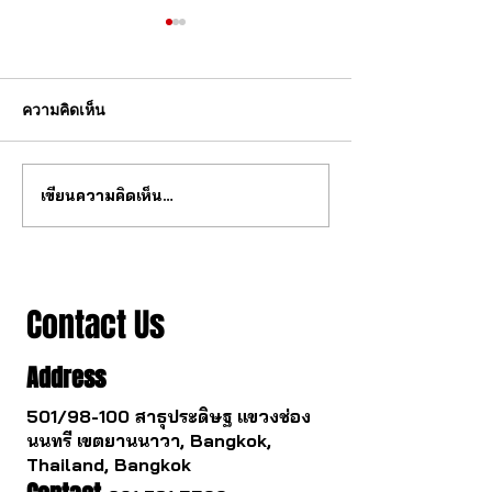
ความคิดเห็น
เขียนความคิดเห็น…
สุดยอด กลไก tourbillon จาก
วงการนาฬกากำล
จีน
เปลี่ยนไป
Contact Us
Address
501/98-100 สาธุประดิษฐ แขวงช่อง
นนทรี เขตยานนาวา, Bangkok,
Thailand, Bangkok