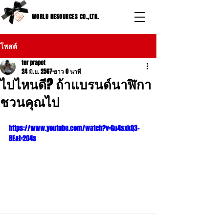
WORLD RESOURCES CO.,LTD.
โพสต์
ter prapot
24 มิ.ย. 2567
ยาว 0 นาที
ไปไหนดี? ถ้าแบรนด์นาฬิกา
ชวนคุณไป
https://www.youtube.com/watch?v=Gu4sxkQ3-
BE&t=204s