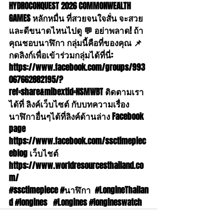
HYDROCONQUEST 2026 COMMONWEALTH 
GAMES หลักหมื่น ที่สวยจนใจสั่น จะสวย
และดีขนาดไหนไปดู 💬 อย่าพลาด! ถ้า
คุณชอบนาฬิกา กลุ่มนี้คือที่ของคุณ 📌 
กดลิงก์เพื่อเข้าร่วมกลุ่มได้ที่นี่: 
https://www.facebook.com/groups/993
067662882195/?
ref=share&mibextid=NSMWBT
 ติดตามเรา
ได้ที่ ลิงค์เว็บไซต์ กับบทความเรื่อง
นาฬิกาอื่นๆได้ที่ลิงค์ด้านล่าง Facebook 
page 
https://www.facebook.com/ssctimepiec
eblog
 เว็บไชต์ 
https://www.worldresourcesthailand.co
m/
#ssctimepiece
#นาฬ
ิกา  
#LongineThailan
d
#longines
#Longines
#longineswatch