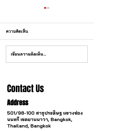
ความคิดเห็น
เขียนความคิดเห็น…
สุดยอด กลไก tourbillon จาก
วงการนาฬกากำล
จีน
เปลี่ยนไป
Contact Us
Address
501/98-100 สาธุประดิษฐ แขวงช่อง
นนทรี เขตยานนาวา, Bangkok,
Thailand, Bangkok