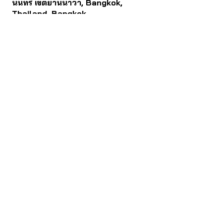
นนทรี เขตยานนาวา, Bangkok,
Thailand, Bangkok
Contact
061 781 5599
noinasafety47@hotmail.com
ดาวน์โหลด