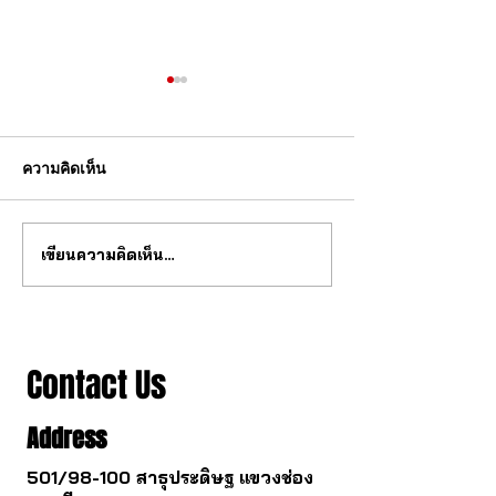
ความคิดเห็น
เขียนความคิดเห็น…
สุดยอด กลไก tourbillon จาก
วงการนาฬกากำล
จีน
เปลี่ยนไป
Contact Us
Address
501/98-100 สาธุประดิษฐ แขวงช่อง