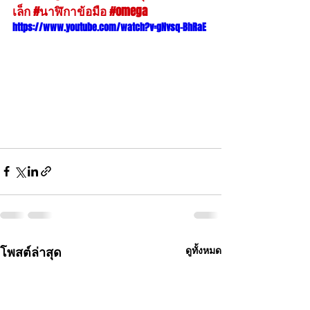
เล็ก
#นาฬิกาข้อมือ
#omega
https://www.youtube.com/watch?v=gNvsq-BhRaE
โพสต์ล่าสุด
ดูทั้งหมด