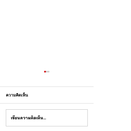
ความคิดเห็น
เขียนความคิดเห็น…
สุดยอด กลไก tourbillon จาก
วงการนาฬกากำล
จีน
เปลี่ยนไป