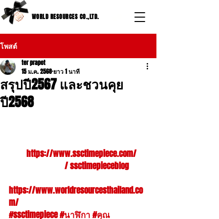
WORLD RESOURCES CO.,LTD.
โพสต์
ter prapot
15 ม.ค. 2568
ยาว 1 นาที
สรุปปี2567 และชวนคุย
ปี2568
สรุปปี2567 และชวนคุยปี2568 . . ติดตาม
เราได้ที่ ลิงค์เว็บไซต์ กับบทความเรื่อง
นาฬิกาอื่นๆได้ที่ลิงค์ด้านล่าง ลิงค์เว็บ
ไชต์ 
https://www.ssctimepiece.com/
Facebook page 
  / ssctimepieceblog  
ฝากเว็บไชต์ 
https://www.worldresourcesthailand.co
m/
 ด้วยคร้าบบ มาชมนาฬิกากันได้ 
#ssctimepiece
#นาฬิกา
#คุณ