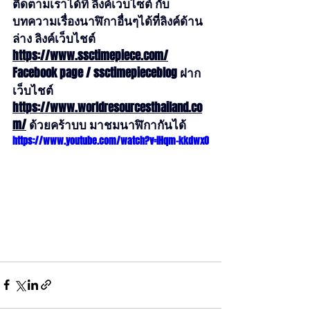
ติดตามเราได้ที่ ลิงค์เว็บไซต์ กับ
บทความเรื่องนาฬิกาอื่นๆได้ที่ลิงค์ด้าน
ล่าง ลิงค์เว็บไชต์ 
https://www.ssctimepiece.com/
Facebook page / ssctimepieceblog ฝาก
เว็บไชต์ 
https://www.worldresourcesthailand.co
m/
 ด้วยคร้าบบ มาชมนาฬิกากันได้
https://www.youtube.com/watch?v=lHqm-kkdwx0