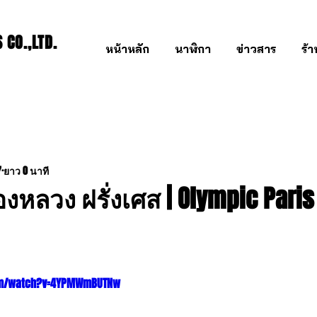
CO.,LTD.
หน้าหลัก
นาฬิกา
ข่าวสาร
ร้
7
ยาว 0 นาที
องหลวง ฝรั่งเศส | Olympic Paris
om/watch?v=4YPMWmBUTNw