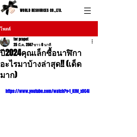
WORLD RESOURCES CO.,LTD.
โพสต์
ter prapot
25 มี.ค. 2567
ยาว 0 นาที
ปี2024คุณเล็กซื้อนาฬิกา
อะไรมาบ้างล่าสุด!! (เด็ด
มาก)
https://www.youtube.com/watch?v=1_KfM_xUC4I