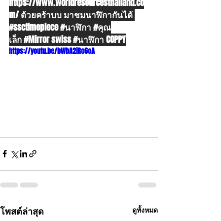
https://www.worldresourcesthailand.co
m/
 ด้วยคร้าบบ มาชมนาฬิกากันได้ 
#ssctimepiece
#นาฬ
ิกา 
#ค
ุณ
เล็ก 
#Mirror
 swiss 
#นาฬ
ิกา COPPY
https://youtu.be/bWbA2iRc6oA
โพสต์ล่าสุด
ดูทั้งหมด