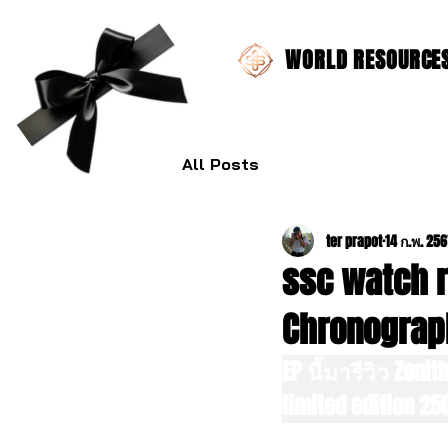
WORLD RESOURCES 
All Posts
ter prapot
14 ก.พ. 25
ssc watch r
Chronogra
EP นี้มารีวิว Zen
limited edition 25