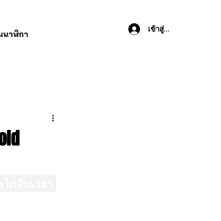
เข้าสู่ระบบ
านนาฬิกา
old
กลไกจับเวลา 