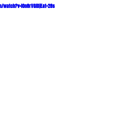
/watch?v=I0n8rVGlDjE&t=28s