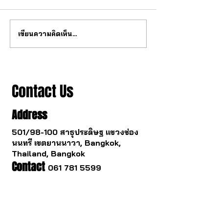
เขียนความคิดเห็น…
สุดยอด กลไก tourbillon จาก
วงการนาฬกากำล
จีน
เปลี่ยนไป
Contact Us
Address
501/98-100 สาธุประดิษฐ แขวงช่อง
นนทรี เขตยานนาวา, Bangkok,
Thailand, Bangkok
Contact
061 781 5599
noinasafety47@hotmail.com