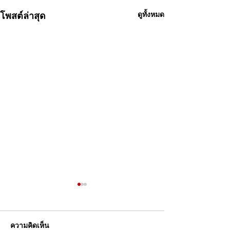
โพสต์ล่าสุด
ดูทั้งหมด
ความคิดเห็น