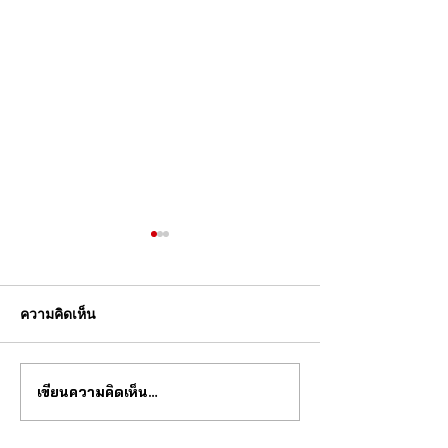
ความคิดเห็น
เขียนความคิดเห็น…
วงการนาฬกากำลังจะ
ซื้อนาฬิกาทองคำแ
เปลี่ยนไป
รอด