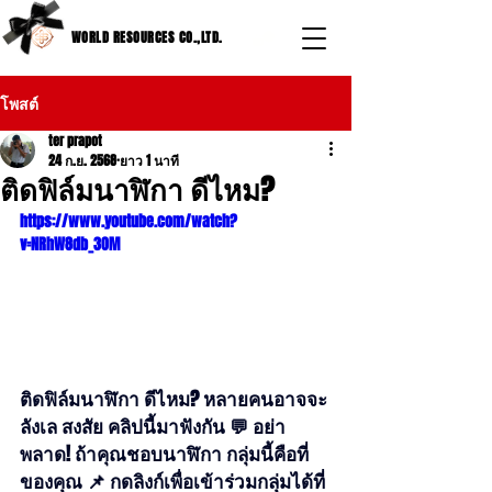
WORLD RESOURCES CO.,LTD.
โพสต์
ter prapot
24 ก.ย. 2568
ยาว 1 นาที
ติดฟิล์มนาฬิกา ดีไหม?
https://www.youtube.com/watch?
v=NRhW8db_3OM
ติดฟิล์มนาฬิกา ดีไหม? หลายคนอาจจะ
ลังเล สงสัย คลิปนี้มาฟังกัน 💬 อย่า
พลาด! ถ้าคุณชอบนาฬิกา กลุ่มนี้คือที่
ของคุณ 📌 กดลิงก์เพื่อเข้าร่วมกลุ่มได้ที่