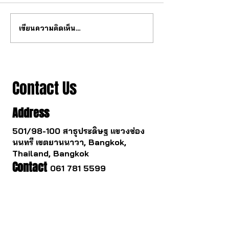
เขียนความคิดเห็น…
สุดยอด กลไก tourbillon จาก
วงการนาฬกากำล
จีน
เปลี่ยนไป
Contact Us
Address
501/98-100 สาธุประดิษฐ แขวงช่อง
นนทรี เขตยานนาวา, Bangkok,
Thailand, Bangkok
Contact
061 781 5599
noinasafety47@hotmail.com