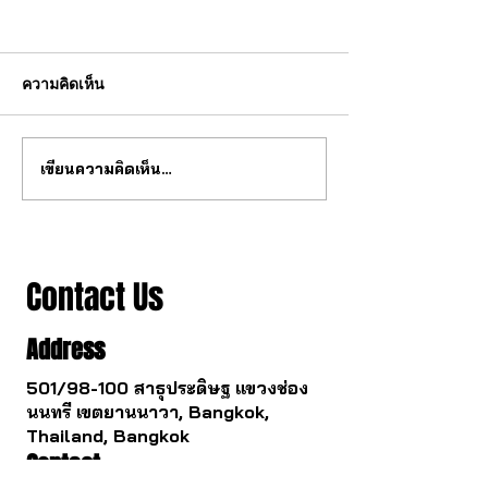
ความคิดเห็น
เขียนความคิดเห็น…
สุดยอด กลไก tourbillon จาก
วงการนาฬกากำล
จีน
เปลี่ยนไป
Contact Us
Address
501/98-100 สาธุประดิษฐ แขวงช่อง
นนทรี เขตยานนาวา, Bangkok,
Thailand, Bangkok
Contact
061 781 5599