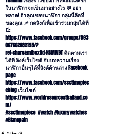
Thailand เรื่องราวของการสะสมและรัก
ในนาฬิกาจะเป็นมาอย่างไร 💬 อย่า
พลาด! ถ้าคุณชอบนาฬิกา กลุ่มนี้คือที่
ของคุณ 📌 กดลิงก์เพื่อเข้าร่วมกลุ่มได้ที่
นี่: 
https://www.facebook.com/groups/993
067662882195/?
ref=share&mibextid=NSMWBT
 ติดตามเรา
ได้ที่ ลิงค์เว็บไซต์ กับบทความเรื่อง
นาฬิกาอื่นๆได้ที่ลิงค์ด้านล่าง Facebook 
page 
https://www.facebook.com/ssctimepiec
eblog
 เว็บไชต์ 
https://www.worldresourcesthailand.co
m/
#ssctimepiece
#watch
#luxurywatches
#Blancpain