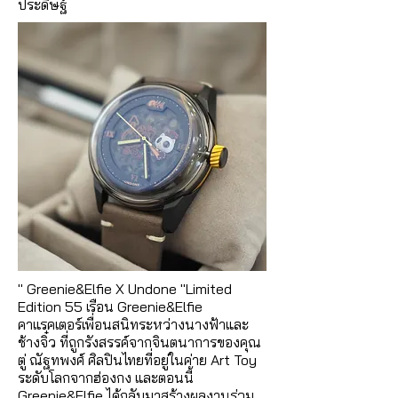
ประดิษฐ์
" Greenie&Elfie X Undone "Limited
Edition 55 เรือน Greenie&Elfie
คาแรคเตอร์เพื่อนสนิทระหว่างนางฟ้าและ
ช้างจิ๋ว ที่ถูกรังสรรค์จากจินตนาการของคุณ
ตู่ ณัฐทพงศ์ ศิลปินไทยที่อยู่ในค่าย Art Toy
ระดับโลกจากฮ่องกง และตอนนี้
Greenie&Elfie ได้กลับมาสร้างผลงานร่วม