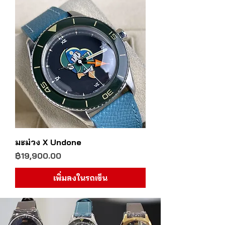
มะม่วง X Undone
ราคา
฿19,900.00
เพิ่มลงในรถเข็น