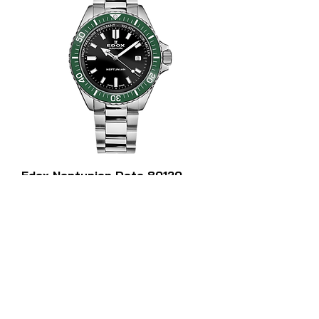
Edox Neptunian Date 80120-
3VM-NIN
ราคา
฿54,955.00
เพิ่มลงในรถเข็น